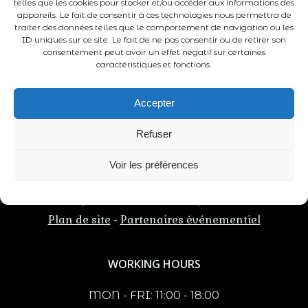
telles que les cookies pour stocker et/ou accéder aux informations des
appareils. Le fait de consentir à ces technologies nous permettra de
traiter des données telles que le comportement de navigation ou les
ID uniques sur ce site. Le fait de ne pas consentir ou de retirer son
ADRESSE
consentement peut avoir un effet négatif sur certaines
caractéristiques et fonctions.
Château du Fou
86210 Vouneuil-sur-Vienne
Accepter
Nouvelle Aquitaine - France
Refuser
Voir les préférences
Mentions légales
Conditions générales
-
Politiques des cookies
Confidentialité
-
Plan de site
Partenaires événementiel
-
WORKING HOURS
MON - FRI: 11:00 - 18:00