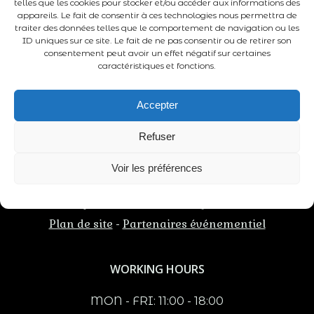
telles que les cookies pour stocker et/ou accéder aux informations des
appareils. Le fait de consentir à ces technologies nous permettra de
traiter des données telles que le comportement de navigation ou les
ID uniques sur ce site. Le fait de ne pas consentir ou de retirer son
ADRESSE
consentement peut avoir un effet négatif sur certaines
caractéristiques et fonctions.
Château du Fou
86210 Vouneuil-sur-Vienne
Accepter
Nouvelle Aquitaine - France
Refuser
Voir les préférences
Mentions légales
Conditions générales
-
Politiques des cookies
Confidentialité
-
Plan de site
Partenaires événementiel
-
WORKING HOURS
MON - FRI: 11:00 - 18:00