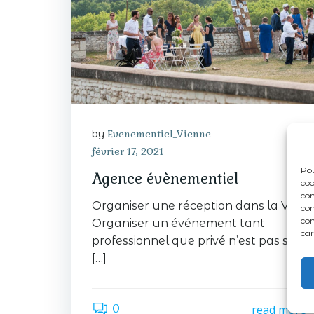
by
Evenementiel_Vienne
février 17, 2021
Pou
Agence évènementiel
coo
con
Organiser une réception dans la Vien
com
con
Organiser un événement tant
car
professionnel que privé n’est pas simpl
[…]
0
read more