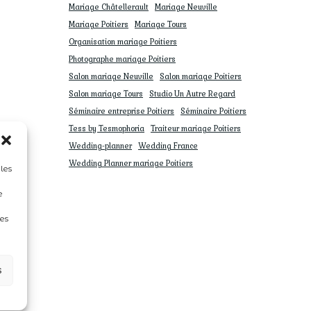
Mariage Châtellerault
Mariage Neuville
Mariage Poitiers
Mariage Tours
Organisation mariage Poitiers
Photographe mariage Poitiers
Salon mariage Neuville
Salon mariage Poitiers
Salon mariage Tours
Studio Un Autre Regard
Séminaire entreprise Poitiers
Séminaire Poitiers
Tess by Tesmophoria
Traiteur mariage Poitiers
Wedding-planner
Wedding France
Wedding Planner mariage Poitiers
 les
e
nes
s